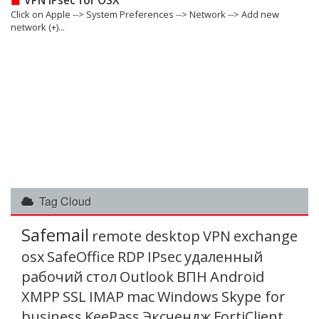
VPN IPsec for OSX
Click on Apple --> System Preferences --> Network --> Add new
network (+)...
Tag Cloud
Safemail
remote desktop
VPN
exchange
osx
SafeOffice
RDP
IPsec
удаленный
рабочий стол
Outlook
ВПН
Android
XMPP
SSL
IMAP
mac
Windows
Skype for
business
KeePass
Эксчендж
FortiClient