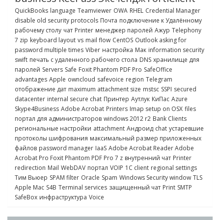
QuickBooks
language
Teamviewer
OWA
RHEL
Credential Manager
disable old security protocols
Почта
подключение к Удалённому
рабочему столу
чат
Printer
менеджер паролей
Ажур
Telephony
7 zip
keyboard layout
vs
mail flow
CentOS
Outlook asking for
password multiple times
Viber
настройка
Мак
information security
swift
печать с удаленного рабочего стола
DNS
хранилище для
паролей
Servers
Safe
Foxit Phantom PDF Pro
SafeOffice
advantages
Apple
owncloud
safevoice
region
Telegram
отображение дат
maximum attachment size
mstsc
SSPI
secured
datacenter
internal secure chat
Принтер
Аутлук
КиПас
Azure
Skype4Business
Adobe Acrobat
Printers
Imap setup on OSX
files
портал для администраторов
windows 2012 r2
Bank Clients
региональные настройки
attachment
Андроид
chat
устаревшие
протоколы шифрования
максимальный размер приложенных
файлов
password manager
IaaS
Adobe Acrobat Reader Adobe
Acrobat Pro Foxit Phantom PDF Pro 7 z
внутренний чат
Printer
redirection
Mail
WebDAV
портал
VOIP
1C client
regional settings
Тим Вьюер
SPAM filter
Oracle
Spam
Windows Security window
TLS
Apple Mac
S4B
Terminal services
защищенный чат
Print
SMTP
SafeBox
инфраструктура
Voice