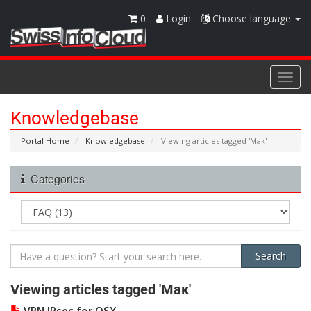
0
Login
Choose language
Togg
navi
Knowledgebase
Portal Home
Knowledgebase
Viewing articles tagged 'Мак'
Categories
Viewing articles tagged 'Мак'