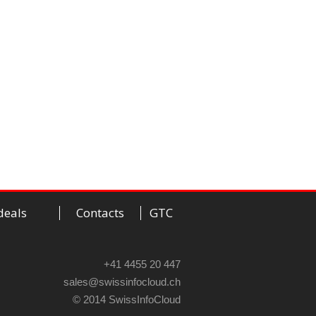
deals
Contacts
GTC
+41 4455 20 447
sales@swissinfocloud.ch
© 2014 SwissInfoCloud