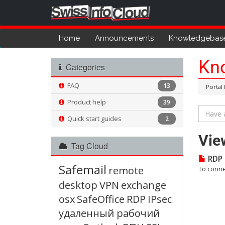
Home
Announcements
Knowledgebas
Kn
Categories
FAQ
13
Portal
Product help
39
Quick start guides
2
Vie
Tag Cloud
RDP
Safemail
remote
To conne
desktop
VPN
exchange
osx
SafeOffice
RDP
IPsec
удаленный рабочий