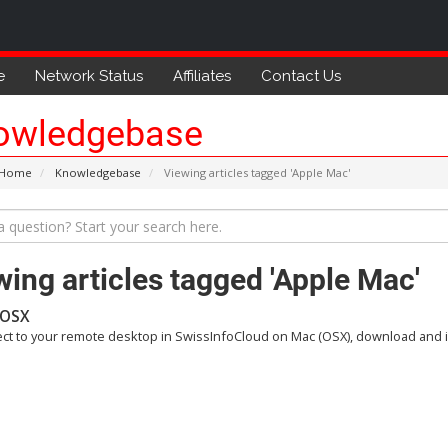
e
Network Status
Affiliates
Contact Us
owledgebase
 Home
Knowledgebase
Viewing articles tagged 'Apple Mac'
wing articles tagged 'Apple Mac'
 OSX
ct to your remote desktop in SwissInfoCloud on Mac (OSX), download and ins