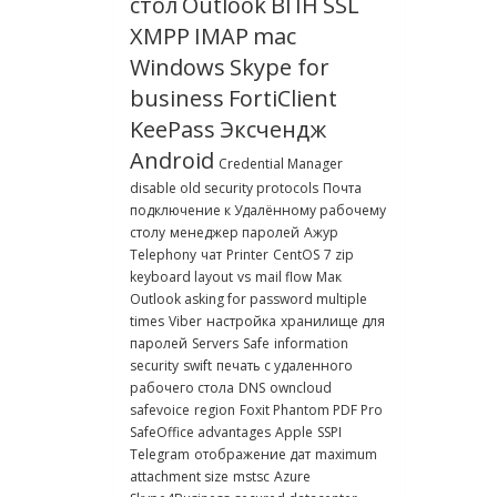
стол
Outlook
ВПН
SSL
XMPP
IMAP
mac
Windows
Skype for
business
FortiClient
KeePass
Эксчендж
Android
Credential Manager
disable old security protocols
Почта
подключение к Удалённому рабочему
столу
менеджер паролей
Ажур
Telephony
чат
Printer
CentOS
7 zip
keyboard layout
vs
mail flow
Мак
Outlook asking for password multiple
times
Viber
настройка
хранилище для
паролей
Servers
Safe
information
security
swift
печать с удаленного
рабочего стола
DNS
owncloud
safevoice
region
Foxit Phantom PDF Pro
SafeOffice advantages
Apple
SSPI
Telegram
отображение дат
maximum
attachment size
mstsc
Azure