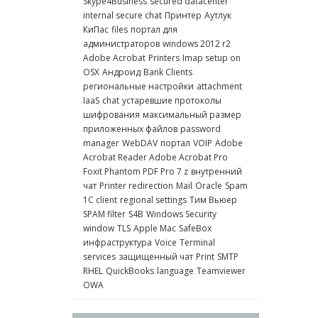
Skype4Business
secured datacenter
internal secure chat
Принтер
Аутлук
КиПас
files
портал для
администраторов
windows 2012 r2
Adobe Acrobat
Printers
Imap setup on
OSX
Андроид
Bank Clients
региональные настройки
attachment
IaaS
chat
устаревшие протоколы
шифрования
максимальный размер
приложенных файлов
password
manager
WebDAV
портал
VOIP
Adobe
Acrobat Reader Adobe Acrobat Pro
Foxit Phantom PDF Pro 7 z
внутренний
чат
Printer redirection
Mail
Oracle
Spam
1C client
regional settings
Тим Вьюер
SPAM filter
S4B
Windows Security
window
TLS
Apple Mac
SafeBox
инфраструктура
Voice
Terminal
services
защищенный чат
Print
SMTP
RHEL
QuickBooks
language
Teamviewer
OWA