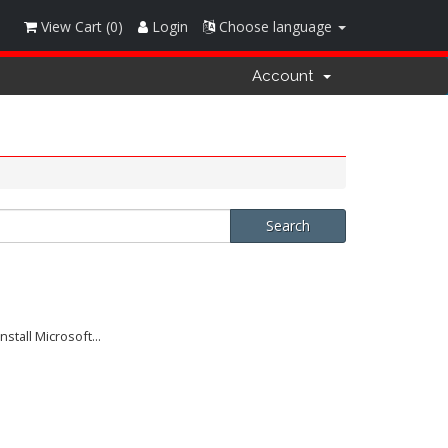
View Cart (
0
)
Login
Choose language
Account
tall Microsoft...