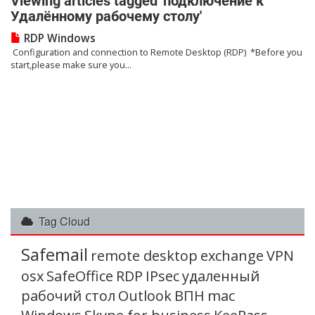
Viewing articles tagged 'подключение к
Удалённому рабочему столу'
RDP Windows
Configuration and connection to Remote Desktop (RDP) *Before you
start,please make sure you...
Tag Cloud
Safemail
remote desktop
exchange
VPN
osx
SafeOffice
RDP
IPsec
удаленный
рабочий стол
Outlook
ВПН
mac