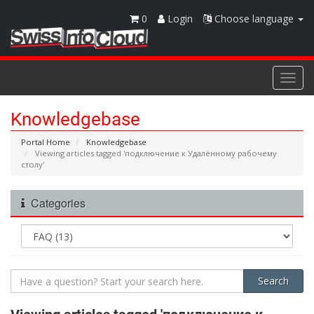
0
Login
Choose language
Togg
navi
Knowledgebase
Portal Home
Knowledgebase
Viewing articles tagged 'подключение к Удалённому рабочему
столу'
Categories