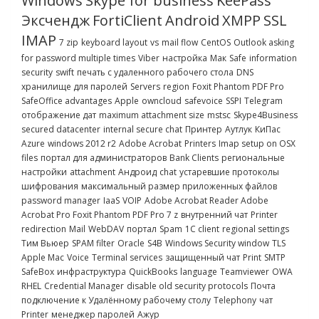
Windows
Skype for business
KeePass
Эксчендж
FortiClient
Android
XMPP
SSL
IMAP
7 zip
keyboard layout
vs
mail flow
CentOS
Outlook asking
for password multiple times
Viber
настройка
Мак
Safe
information
security
swift
печать с удаленного рабочего стола
DNS
хранилище для паролей
Servers
region
Foxit Phantom PDF Pro
SafeOffice advantages
Apple
owncloud
safevoice
SSPI
Telegram
отображение дат
maximum attachment size
mstsc
Skype4Business
secured datacenter
internal secure chat
Принтер
Аутлук
КиПас
Azure
windows 2012 r2
Adobe Acrobat
Printers
Imap setup on OSX
files
портал для администраторов
Bank Clients
региональные
настройки
attachment
Андроид
chat
устаревшие протоколы
шифрования
максимальный размер приложенных файлов
password manager
IaaS
VOIP
Adobe Acrobat Reader Adobe
Acrobat Pro Foxit Phantom PDF Pro 7 z
внутренний чат
Printer
redirection
Mail
WebDAV
портал
Spam
1C client
regional settings
Тим Вьюер
SPAM filter
Oracle
S4B
Windows Security window
TLS
Apple Mac
Voice
Terminal services
защищенный чат
Print
SMTP
SafeBox
инфраструктура
QuickBooks
language
Teamviewer
OWA
RHEL
Credential Manager
disable old security protocols
Почта
подключение к Удалённому рабочему столу
Telephony
чат
Printer
менеджер паролей
Ажур