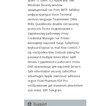
Spam
1C client
TLS
Apple Mac
S4B
Windows Security window
защищенный чат
Print
SMTP
SafeBox
инфраструктура
Voice
Terminal
services
language
Teamviewer
OWA
RHEL
QuickBooks
disable old security
protocols
Почта
подключение к
Удалённому рабочему столу
Credential Manager
чат
Printer
менеджер паролей
Ажур
Telephony
keyboard layout
vs
mail flow
CentOS
7
zip
настройка
Мак
Outlook asking for
password multiple times
Viber
swift
печать с удаленного рабочего стола
DNS
хранилище для паролей
Servers
Safe
information security
SafeOffice
advantages
Apple
owncloud
safevoice
region
Foxit Phantom PDF Pro
отображение дат
maximum attachment
size
mstsc
SSPI
Telegram
Support