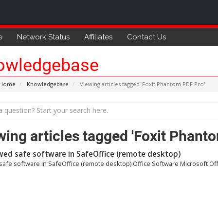
e
Network Status
Affiliates
Contact Us
owledgebase
 Home
Knowledgebase
Viewing articles tagged 'Foxit Phantom PDF Pro'
wing articles tagged 'Foxit Phant
wed safe software in SafeOffice (remote desktop)
safe software in SafeOffice (remote desktop):Office Software Microsoft Offi