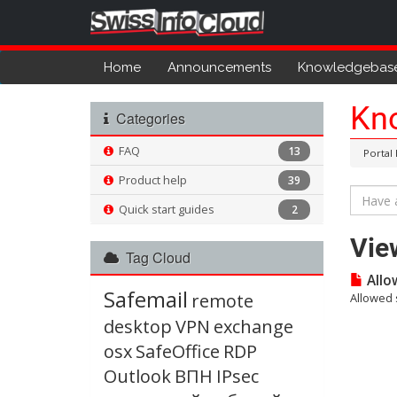
Home
Announcements
Knowledgebas
Kn
Categories
FAQ
13
Portal
Product help
39
Quick start guides
2
Vie
Tag Cloud
Allo
Safemail
remote
Allowed 
desktop
VPN
exchange
osx
SafeOffice
RDP
Outlook
ВПН
IPsec