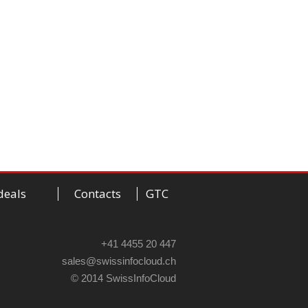
deals
Contacts
GTC
+41 4455 20 447
sales@swissinfocloud.ch
© 2014 SwissInfoCloud