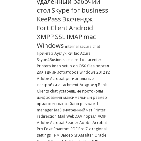
удаленный рабочий
стол
Skype for business
KeePass
Эксчендж
FortiClient
Android
XMPP
SSL
IMAP
mac
Windows
internal secure chat
Принтер
Аутлук
КиПас
Azure
Skype4Business
secured datacenter
Printers
Imap setup on OSX
files
портал
для администраторов
windows 2012 r2
Adobe Acrobat
региональные
настройки
attachment
Андроид
Bank
Clients
chat
устаревшие протоколы
шифрования
максимальный размер
приложенных файлов
password
manager
IaaS
внутренний чат
Printer
redirection
Mail
WebDAV
портал
VOIP
Adobe Acrobat Reader Adobe Acrobat
Pro Foxit Phantom PDF Pro 7 z
regional
settings
Тим Вьюер
SPAM filter
Oracle