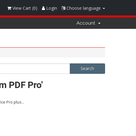
View Cart (
0
)
Login
Choose language
Account
om PDF Pro'
ce Pro plus...