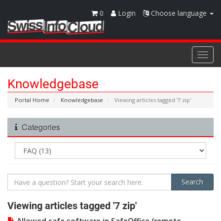
0
Login
Choose language
Togg
navi
Knowledgebase
Portal Home
Knowledgebase
Viewing articles tagged '7 zip'
Categories
Viewing articles tagged '7 zip'