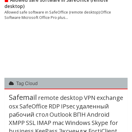
Allowed safe software in SafeOffice (remote
desktop)
Allowed safe software in SafeOffice (remote desktop):Office
Software Microsoft Office Pro plus...
Tag Cloud
Safemail
remote desktop
VPN
exchange
osx
SafeOffice
RDP
IPsec
удаленный
рабочий стол
Outlook
ВПН
Android
XMPP
SSL
IMAP
mac
Windows
Skype for
business
KeePass
Эксчендж
FortiClient