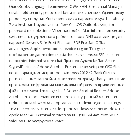
QuickBooks
language
Teamviewer
OWA
RHEL
Credential Manager
disable old security protocols
Почта
подключение к Удалённому
рабочему столу
чат
Printer
менеджер паролей
Ажур
Telephony
7 zip
keyboard layout
vs
mail flow
CentOS
Outlook asking for
password multiple times
Viber
настройка
Мак
information security
swift
печать с удаленного рабочего стола
DNS
хранилище для
паролей
Servers
Safe
Foxit Phantom PDF Pro
SafeOffice
advantages
Apple
owncloud
safevoice
region
Telegram
отображение дат
maximum attachment size
mstsc
SSPI
secured
datacenter
internal secure chat
Принтер
Аутлук
КиПас
Azure
Skype4Business
Adobe Acrobat
Printers
Imap setup on OSX
files
портал для администраторов
windows 2012 r2
Bank Clients
региональные настройки
attachment
Андроид
chat
устаревшие
протоколы шифрования
максимальный размер приложенных
файлов
password manager
IaaS
Adobe Acrobat Reader Adobe
Acrobat Pro Foxit Phantom PDF Pro 7 z
внутренний чат
Printer
redirection
Mail
WebDAV
портал
VOIP
1C client
regional settings
Тим Вьюер
SPAM filter
Oracle
Spam
Windows Security window
TLS
Apple Mac
S4B
Terminal services
защищенный чат
Print
SMTP
SafeBox
инфраструктура
Voice